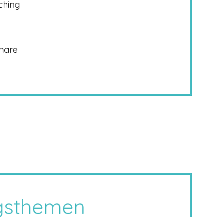
ching
nare
gsthemen