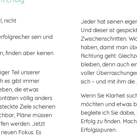
, nicht
Jeder hat seinen eige
Und dieser ist gespickt
rfolgreicher sein und
Zwischenschritten. Wich
haben, damit man über
n, finden aber keinen
Richtung geht. Gleichz
bleiben, denn auch ei
iger Teil unserer
voller Überraschunge
h es gibt immer
sich – und mit ihm die 
eben, die etwas
Wenn Sie Klarheit su
ritäten völlig anders
möchten und etwas be
steckte Ziele scheinen
begleite ich Sie dabe
ichbar, Pläne müssen
Erfolg zu finden. Mach
fen werden. Jetzt
Erfolgsspuren.
 neuen Fokus. Es