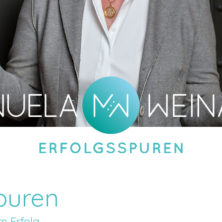
puren
m Erfolg