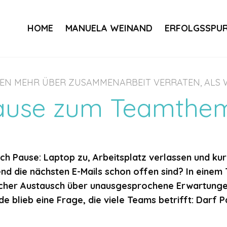
HOME
MANUELA WEINAND
ERFOLGSSPU
N MEHR ÜBER ZUSAMMENARBEIT VERRATEN, ALS 
use zum Teamthem
ich Pause: Laptop zu, Arbeitsplatz verlassen und k
nd die nächsten E-Mails schon offen sind? In eine
icher Austausch über unausgesprochene Erwartunge
e blieb eine Frage, die viele Teams betrifft: Darf P