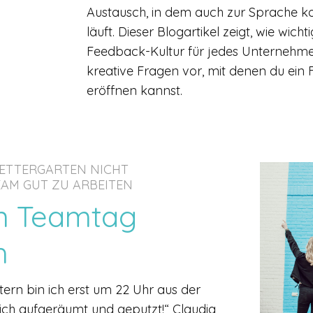
Austausch, in dem auch zur Sprache k
läuft. Dieser Blogartikel zeigt, wie wich
Feedback-Kultur für jedes Unternehmen 
kreative Fragen vor, mit denen du ei
eröffnen kannst.
LETTERGARTEN NICHT
EAM GUT ZU ARBEITEN
in Teamtag
h
estern bin ich erst um 22 Uhr aus der
 ich aufgeräumt und geputzt!“ Claudia